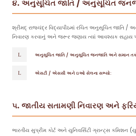
૪. અનુસૂચિત જાતિ / અનુસૂચિત જન
શ્રીમદ્ રાજચંદ્ર વિદ્યાપીઠમાં રચિત અનુસૂચિત જાતિ / 
નિવારણ કરવાનું અને જરૂર જણાય ત્યાં આવશ્યક સહાય પૂરી
અનુસૂચિત જાતિ / અનુસૂચિત જનજાતિ અને સમાન તકો સે
એસટી / એસસી અને ઇઓ સેલના સભ્યો:
૫. જાતીય સતામણી નિવારણ અને ફરિય
ભારતીય સુપ્રીમ કોર્ટ અને યુનિવર્સિટી ગ્રાન્ટ્સ કમિશન 