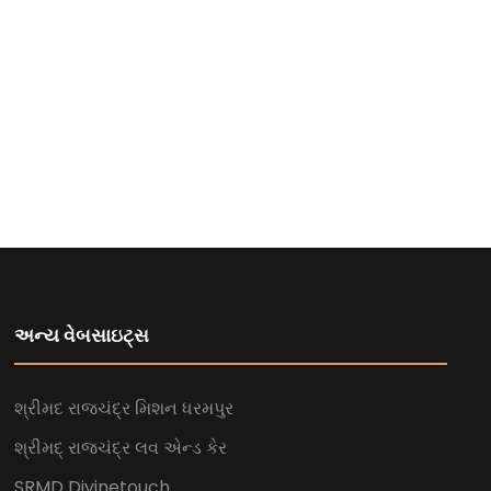
અન્ય વેબસાઇટ્સ
શ્રીમદ રાજચંદ્ર મિશન ધરમપુર
શ્રીમદ્ રાજચંદ્ર લવ એન્ડ કેર
SRMD Divinetouch