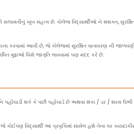
અને સલામતીનું ખૂબ મહત્વ છે. કોલેજ વિદ્યાર્થીઓ ને શશક્ત, સુર
 રચના કરવામાં આવી છે, જે કોલેજમાં સુરક્ષિત વાતાવરણ ની જાળવણ
ંધિત મુદ્દાઓ વિશે જાગૃતિ લાવવામાં પણ મદદ કરે છે.
નિ પહોંચાડી શકે કે પછી પહોંચાડે છે અથવા શંકા / ડર / શરમ ઉભી 
. જે કોઈપણ વિદ્યાર્થી આ પ્રવૃત્તિમાં સામેલ હશે તેના પર કાયદાકી