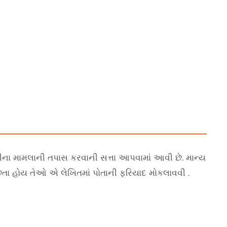
જવણીના મામલાની તપાસ કરવાની સત્તા આપવામાં આવી છે. માન્ય
છતા હોય તેઓ એ લેખિતમાં પોતાની ફરિયાદ મોકલાવવી .