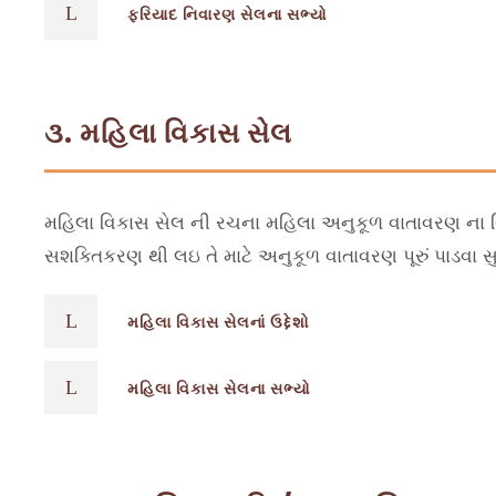
ફરિયાદ નિવારણ સેલના સભ્યો
૩. મહિલા વિકાસ સેલ
મહિલા વિકાસ સેલ ની રચના મહિલા અનુકૂળ વાતાવરણ ના વિકા
સશક્તિકરણ થી લઇ તે માટે અનુકૂળ વાતાવરણ પૂરું પાડવા સ
મહિલા વિકાસ સેલનાં ઉદ્દેશો
મહિલા વિકાસ સેલના સભ્યો