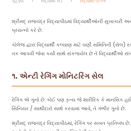
ગૃહપૃષ્ઠ
>
વિદ્યાર્થી ખંડ
>
વિદ્યાર્થી ઉત્કર્ષ
શ્રીમદ્ રાજચંદ્ર વિદ્યાપીઠમાં વિદ્યાર્થીઓની સુખાકારી 
પ્રયત્નો કરે છે.
કોલેજ દ્વારા વિદ્યાર્થી કલ્યાણ માટે ઘણી સમિતિની (સેલ)
તક આપવી જેવા કર્યો સાથે સંકળાયેલ છે તે વિદ્યાર્થીઓ સંબ
૧. એન્ટી રેગિંગ મોનિટરિંગ સેલ
રેગિંગ એ ગુનો છે. કોઈ પણ કૃત્ય જે શારીરિક કે માનસિક હા
સિનિયર / સાથીદારો સાથે કરવામાં આવે, તે ગંભીર ગુનો છે.
શ્રીમદ્ રાજચંદ્ર વિદ્યાપીઠમાં, રેગિંગ પર સખત પ્રતિબંધ છે