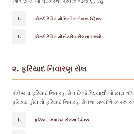
આવે છે કે આ પ્રકારની પ્રવૃત્તિઓથી દૂર રહે.
એન્ટી રેગિંગ મોનિટરિંગ સેલનાં ઉદ્દેશ્ય:
એન્ટી રેગિંગ મોનીટરીંગ સેલના સભ્યો
૨. ફરિયાદ નિવારણ સેલ
કોલેજમાં ફરિયાદ નિવારણ સેલ છે જે વિદ્યાર્થીઓ દ્વારા ન
ફરિયાદ હોય તો ફરિયાદ નિવારણ સેલના સભ્યોને રૂબરૂ સંપ
ફરિયાદ નિવારણ સેલનાં ઉદ્દેશ્ય