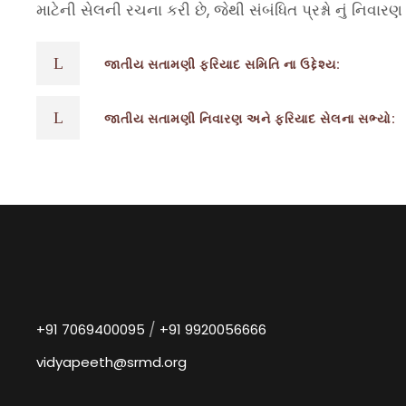
માટેની સેલની રચના કરી છે, જેથી સંબંધિત પ્રશ્નો નું નિવાર
જાતીય સતામણી ફરિયાદ સમિતિ ના ઉદ્દેશ્ય:
જાતીય સતામણી નિવારણ અને ફરિયાદ સેલના સભ્યો:
/
+91 7069400095
+91 9920056666
vidyapeeth@srmd.org