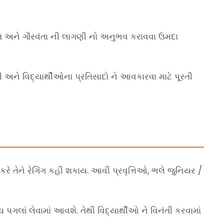
ક્ષિત અને ગૌરવંતા ની લાગણી નો અનુભવ કરાવવા ઉમદા
ી અને વિદ્યાર્થીઓના પ્રતિસાદો ને આવકારવા માટે પૂરતી
કરે તેને રેગિંગ કહી શકાય. આવી પ્રવૃત્તિઓ, ભલે જુનિયર /
ય પગલાં લેવામાં આવશે. તેથી વિદ્યાર્થીઓ ને વિનંતી કરવામાં