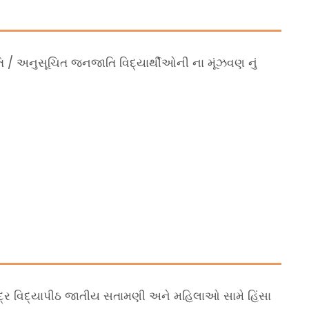
તિ / અનુસૂચિત જનજાતિ વિદ્યાર્થીઓની ના મૂંઝવણ નું
ાજચંદ્ર વિદ્યાપીઠ જાતીય સતામણી અને મહિલાઓ સામે હિંસા