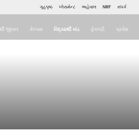
ગૃહપૃષ્ઠ
પ્લેસમેન્ટ
અહેવાલ
NIRF
સંપર્ક
ર્થી જીવન
કેમ્પસ
વિદ્યાર્થી ખંડ
ફેકલ્ટી
પ્રવેશ