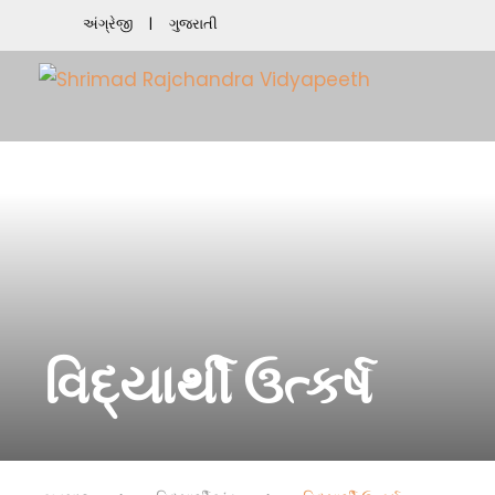
અંગ્રેજી
ગુજરાતી
વિદ્યાર્થી ઉત્કર્ષ