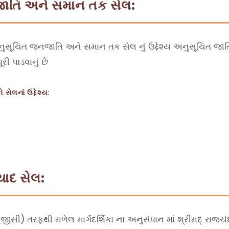
જાતિ અને સમાન તક સેલ:
અનુસૂચિત જનજાતિ અને સમાન તક સેલ નું ઉદ્દેશ્ય અનુસૂચિત જા
 પાડવાનું છે
લનાં ઉદ્દેશ્ય:
ાદ સેલ:
(યુજીસી) તરફથી મળેલ માર્ગદર્શિકા ના અનુસંધાન માં શ્રીમદ્ ર