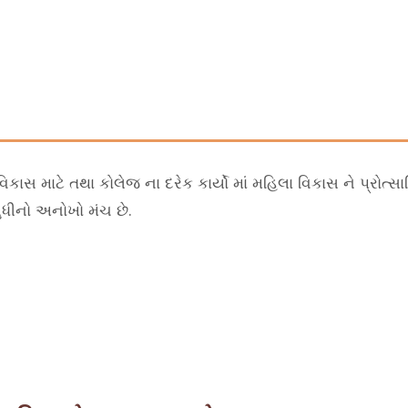
સ માટે તથા કોલેજ ના દરેક કાર્યો માં મહિલા વિકાસ ને પ્રોત્સ
ુધીનો અનોખો મંચ છે.