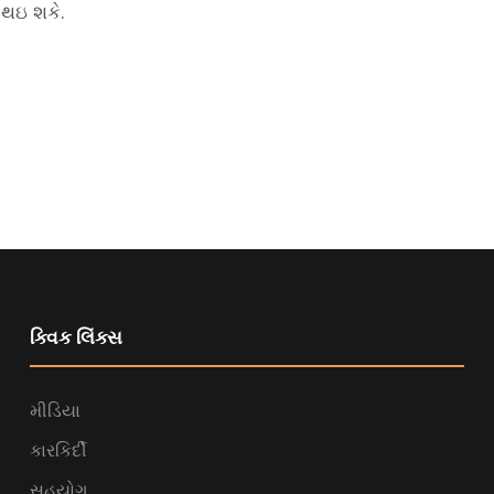
ણ થઇ શકે.
ક્વિક લિંક્સ
મીડિયા
કારકિર્દી
સહયોગ