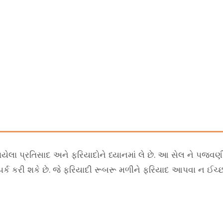
ોંધાયેલા પ્રતિસાદ અને ફરિયાદોને ધ્યાનમાં લે છે. આ સેલ ને પ
ર્ક કરી શકે છે. જે ફરિયાદી રૂબરૂ મળીને ફરિયાદ આપવા ન ઈચ્