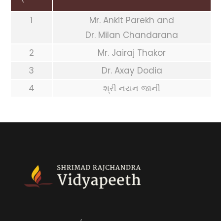
1
Mr. Ankit Parekh and
Dr. Milan Chandarana
2
Mr. Jairaj Thakor
3
Dr. Axay Dodia
4
શ્રી નયન જાની