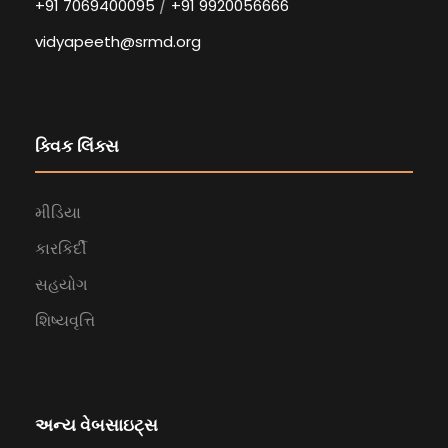
/
+91 7069400095
+91 9920056666
vidyapeeth@srmd.org
ક્વિક લિંક્સ
મીડિયા
કારકિર્દી
સહયોગ
શિષ્યવૃત્તિ
અન્ય વેબસાઇટ્સ