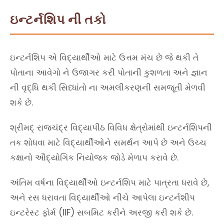
ઇન્ટર્નશિપ ની તકો
ઇન્ટર્નશિપ એ વિદ્યાર્થીઓ માટે ઉત્તમ મંચ છે જે થકી તે
પોતાના આવેગો ને ઉજાગર કરી પોતાની કુશળતા અને જ્ઞાન
ની વૃદ્ધિ થકી સિધ્ધાંતો ના અમલીકરણની સમજૂતી મેળવી
શકે છે.
શ્રીમદ્ રાજચંદ્ર વિદ્યાપીઠ વિવિધ ક્ષેત્રોમાંથી ઇન્ટર્નશિપની
તક શોધવા માટે વિદ્યાર્થીઓને સમર્થન આપે છે અને ઉચ્ચ
કક્ષાનો ઔદ્યોગિક નિયોજક જોડે મેળાપ કરાવે છે.
અંતિમ વર્ષના વિદ્યાર્થીઓ ઇન્ટર્નશિપ માટે પાત્રતા ધરાવે છે,
અને રસ ધરાવતા વિદ્યાર્થીઓ નીચે આપેલા ઇન્ટર્નશીપ
ઇન્ટરેસ્ટ ફોર્મ (IIF) સબમિટ કરીને અરજી કરી શકે છે.