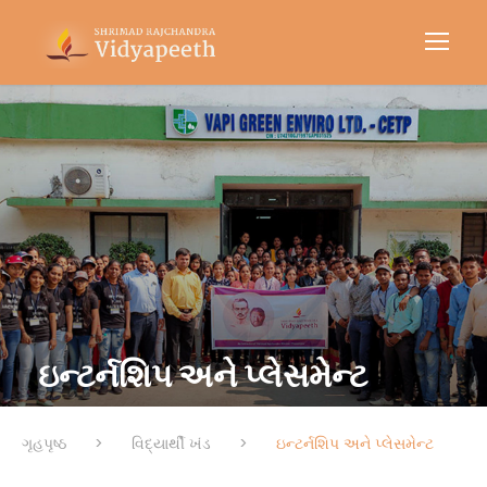
ઇન્ટર્નશિપ અને પ્લેસમેન્ટ
ગૃહપૃષ્ઠ
>
વિદ્યાર્થી ખંડ
>
ઇન્ટર્નશિપ અને પ્લેસમેન્ટ