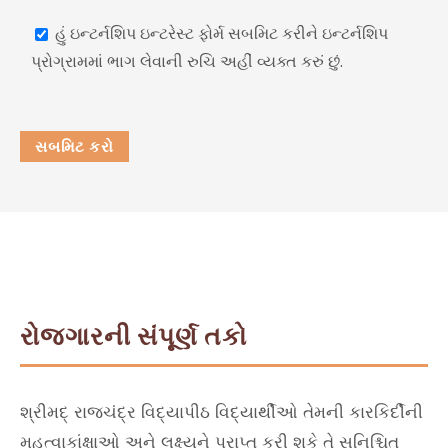
હું ઇન્ટર્નશિપ ઇન્ટરેસ્ટ ફોર્મ સબમિટ કરીને ઇન્ટર્નશિપ
પ્રોગ્રામમાં ભાગ લેવાની રુચિ અહીં વ્યક્ત કરું છું.
રોજગારની સંપૂર્ણ તકો
શ્રીમદ્ રાજચંદ્ર વિદ્યાપીઠ વિદ્યાર્થીઓ તેમની કારકિર્દીની
મહત્વાકાંક્ષાઓ અને લક્ષ્યને પ્રાપ્ત કરી શકે તે સુનિશ્ચિત