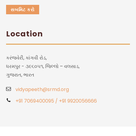
Location
કરંજવેરી, કાંગવી રોડ,
ધરમપુર - ૩૯૬૦૫૧, જિલ્લો – વલસાડ,
ગુજરાત, ભારત
vidyapeeth@srmd.org
+91 7069400095 / +91 9920056666