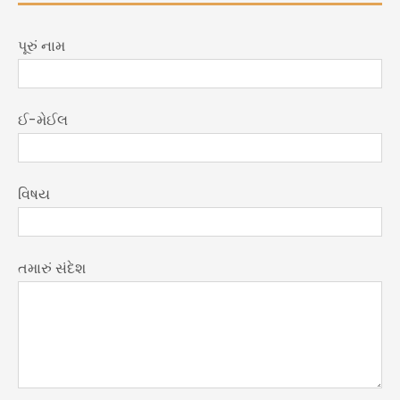
પૂરું નામ
ઈ-મેઈલ
વિષય
તમારું સંદેશ