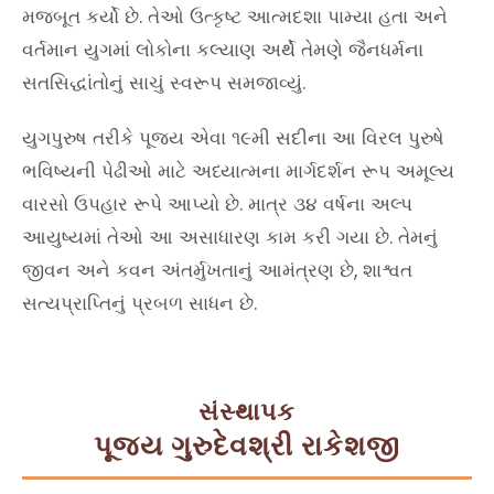
મજબૂત કર્યો છે. તેઓ ઉત્કૃષ્ટ આત્મદશા પામ્યા હતા અને
વર્તમાન યુગમાં લોકોના કલ્યાણ અર્થે તેમણે જૈનધર્મના
સતસિદ્ધાંતોનું સાચું સ્વરૂપ સમજાવ્યું.
યુગપુરુષ તરીકે પૂજ્ય એવા ૧૯મી સદીના આ વિરલ પુરુષે
ભવિષ્યની પેઢીઓ માટે અધ્યાત્મના માર્ગદર્શન રૂપ અમૂલ્ય
વારસો ઉપહાર રૂપે આપ્યો છે. માત્ર ૩૪ વર્ષના અલ્પ
આયુષ્યમાં તેઓ આ અસાધારણ કામ કરી ગયા છે. તેમનું
જીવન અને કવન અંતર્મુખતાનું આમંત્રણ છે, શાશ્વત
સત્યપ્રાપ્તિનું પ્રબળ સાધન છે.
સંસ્થાપક
પૂજ્ય ગુરુદેવશ્રી રાકેશજી