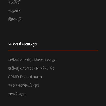
કારકિર્દી
સહયોગ
શિષ્યવૃત્તિ
અન્ય વેબસાઇટ્સ
શ્રીમદ રાજચંદ્ર મિશન ધરમપુર
શ્રીમદ્ રાજચંદ્ર લવ એન્ડ કેર
SRMD Divinetouch
એસઆરએમડી યુથ
રાજ ઉપહાર