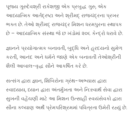
પૂજ્ય ગુરુદેવશ્રી રાકેશજી એક પ્રબુદ્ધ ગુરુ, એક
આધ્યાત્મિક આર્તદ્રષ્ટા અને શ્રીમદ્ રાજચંદ્રના પ્રખર
ભક્ત છે. તેઓ શ્રીમદ્ રાજચંદ્ર મિશન ધરમપુરના સ્થાપક
છે – આધ્યાત્મિક સંસ્થા જે છ ખંડોમાં ૨૦૬ કેન્દ્રો ધરાવે છે.
જ્ઞાનને પ્રયોગાત્મક બનાવતી, બુદ્ધિ અને હ્રદયનો સુમેળ
કરતી, આનંદ અને ધર્મને જાણે એક બનાવતી તેઓશ્રીની
શૈલી આબાલ-વૃદ્ધ સૌને આકર્ષિત કરે છે.
સત્સંગ દ્વારા જ્ઞાન, શિબિરોના ગ્રંથ-અભ્યાસ દ્વારા
સ્વાધ્યાય, ધ્યાન દ્વારા અંતર્મુખતા અને નિ:સ્વાર્થ સેવા દ્વારા
સુખની વહેંચણી માટે આ મિશન ઉત્સાહી સ્વયંસેવકો દ્વારા
સૌના કલ્યાણ અર્થે પ્રેમપરિશ્રમમાં પવિત્રતા ઉમેરી રહ્યું છે.