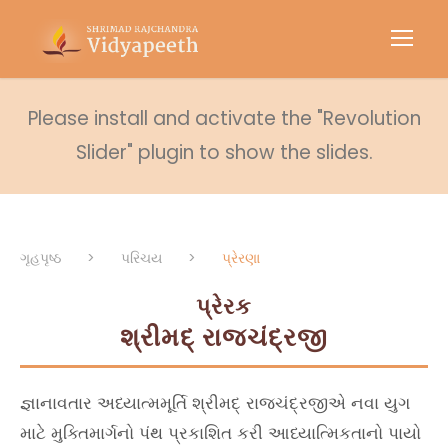
Please install and activate the "Revolution
Slider" plugin to show the slides.
ગૃહપૃષ્ઠ
>
પરિચય
>
પ્રેરણા
પ્રેરક
શ્રીમદ્ રાજચંદ્રજી
જ્ઞાનાવતાર અધ્યાત્મમૂર્તિ શ્રીમદ્ રાજચંદ્રજીએ નવા યુગ
માટે મુક્તિમાર્ગનો પંથ પ્રકાશિત કરી આધ્યાત્મિકતાનો પાયો